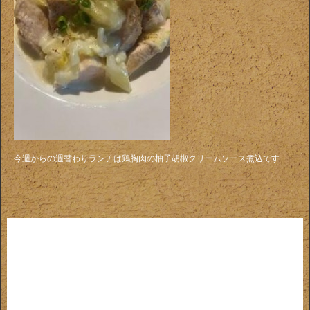
今週からの週替わりランチは鶏胸肉の柚子胡椒クリームソース煮込です