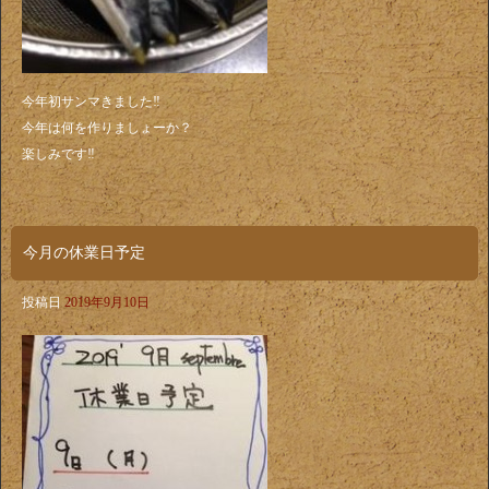
今年初サンマきました‼️
今年は何を作りましょーか？
楽しみです‼️
今月の休業日予定
投稿日
2019年9月10日