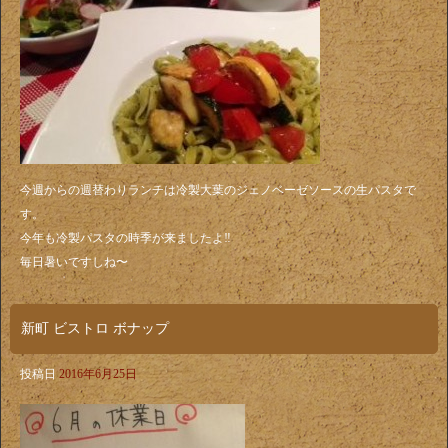
今週からの週替わりランチは冷製大葉のジェノベーゼソースの生パスタで
す。
今年も冷製パスタの時季が来ましたよ‼️
毎日暑いですしね〜
新町 ビストロ ボナップ
投稿日
2016年6月25日