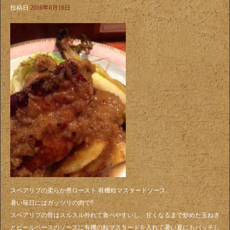
投稿日
2016年6月16日
スペアリブの柔らか煮ロースト 有機粒マスタードソース
暑い毎日にはガッツリの肉で‼️
スペアリブの骨はスルスル外れて食べやすいし、甘くなるまで炒めた玉ねぎ
とビールベースのソースに有機の粒マスタードを入れて暑い夏にもバッチし