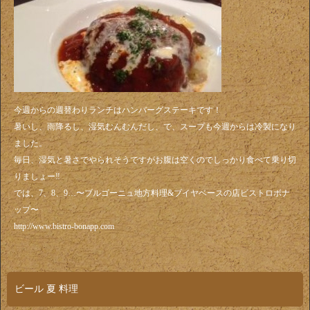
今週からの週替わりランチはハンバーグステーキです！
暑いし、雨降るし、湿気むんむんだし、で、スープも今週からは冷製になり
ました。
毎日、湿気と暑さでやられそうですがお腹は空くのでしっかり食べて乗り切
りましょー‼️
では、7、8、9…〜ブルゴーニュ地方料理&ブイヤベースの店ビストロボナ
ップ〜
http://www.bistro-bonapp.com
ビール 夏 料理