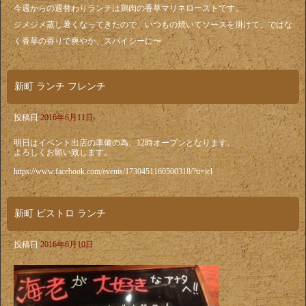
今週からの週替わりランチは鶏肉の香草マリネローストです。
ジメジメ蒸し暑くなってきたので、いつもの焼いてソースを掛けて、ではな
く香草の香りで爽やか、スパイシーに〜
新町 ランチ フレンチ
投稿日
2016年6月11日
明日はイベント出店の準備の為、12時オープンとなります。
よろしくお願い致します。
https://www.facebook.com/events/1730451160500318/?ti=icl
新町 ビストロ ランチ
投稿日
2016年6月10日