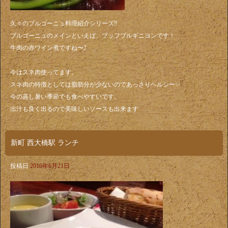
久々のブルゴーニュ料理紹介シリーズ‼️
ブルゴーニュのメインといえば、ブッフブルギニヨンです！
牛肉の赤ワイン煮ですね〜⤴️
今はスネ肉使ってます。
スネ肉の特徴としては脂肪分が少ないのであっさりヘルシー✨
今の蒸し暑い季節でも食べやすいです。
出汁も良く出るので美味しいソースも出来ます
新町 西大橋駅 ランチ
投稿日
2016年6月21日