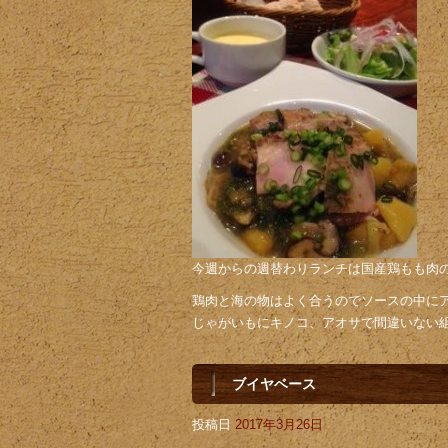
今週からの週替わりランチは国産鶏もも肉の
鶏肉と海の物はよく合うのでソースの中に
じゃがいもにキノコ、アオサで間違いない
ブイヤベース
投稿日
2017年3月26日