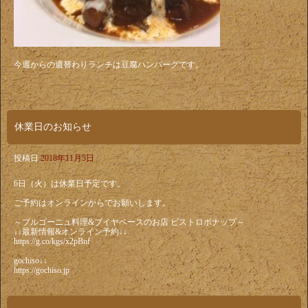
今週からの週替わりランチは豆腐ハンバーグです。
休業日のお知らせ
投稿日
2018年11月5日
6日（火）は休業日予定です。
ご予約はオンラインからでお願いします。
～ブルゴーニュ料理&ブイヤベースのお店 ビストロボナップ～
↓↓最新情報&オンライン予約↓↓
https://g.co/kgs/x2pBnf
gochiso↓↓
https://gochiso.jp