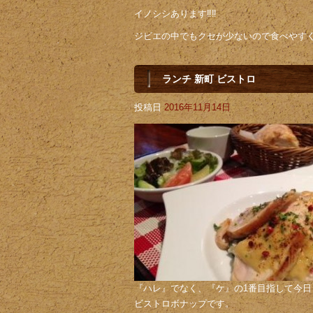
イノシシあります‼️‼️
ジビエの中でもクセが少ないので食べやす
ランチ 新町 ビストロ
投稿日
2016年11月14日
『ハレ』でなく、『ケ』の1番目指して今日も
ビストロボナップです。