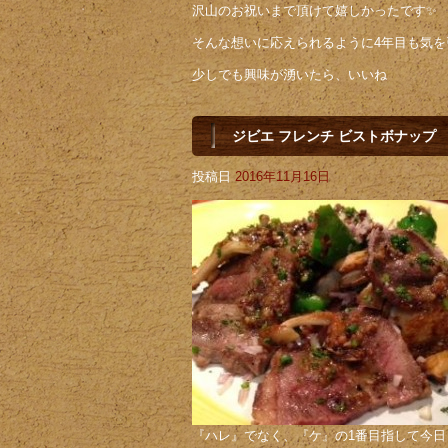
沢山のお祝いまで頂けて嬉しかったです✨
そんな想いに応えられるように4年目も気を
少しでも興味が湧いたら、いいね
ジビエ フレンチ ビストボナップ
投稿日
2016年11月16日
『ハレ』でなく、『ケ』の1番目指して今日