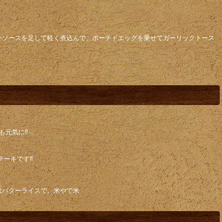
ンソースを足して軽く煮込んで、ポーチドエッグを乗せてガーリックトース
元気に‼️
ーキです‼️
はバターライスで。米やで米