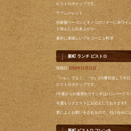
ビストロボナップです。
ウフムーレット
自家製ベーコンとキノコのソテーに赤ワイ
ト添えたら出来上がり✨
素朴に美味しいブルゴーニュ料理
新町 ランチ ビストロ
投稿日
2016年11月21日
『ハレ』でなく、『ケ』の1番目指して今日も
ビストロボナップです。
/今週からの週替わりランチはハンバーグステ
今週もリクエストにお応えしております‼️
更によくお願いをされるので、付け合せに
新町 ビストロ フレンチ