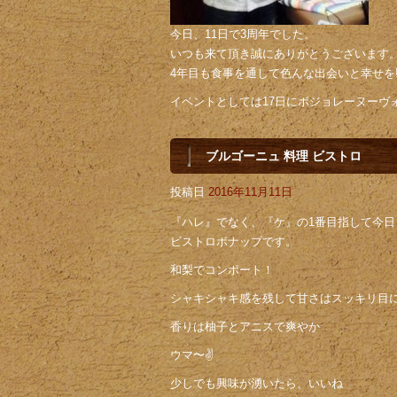
今日、11日で3周年でした。
いつも来て頂き誠にありがとうございます
4年目も食事を通して色んな出会いと幸せを‼
イベントとしては17日にボジョレーヌーヴ
ブルゴーニュ 料理 ビストロ
投稿日
2016年11月11日
『ハレ』でなく、『ケ』の1番目指して今日も
ビストロボナップです。
和梨でコンポート！
シャキシャキ感を残して甘さはスッキリ目
香りは柚子とアニスで爽やか
ウマ〜✌️
少しでも興味が湧いたら、いいね