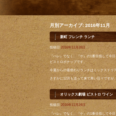
月別アーカイブ:
2016年11月
新町 フレンチ ランチ
投稿日
2016年11月28日
『ハレ』でなく、『ケ』の1番目指して今日も
ビストロボナップです。
今週からの週替わりランチはミックスドリ
さすがに12月も迫って来て寒い日々ですが
オリックス劇場 ビストロ ワイン
投稿日
2016年11月24日
『ハレ』でなく、『ケ』の1番目指して今日も