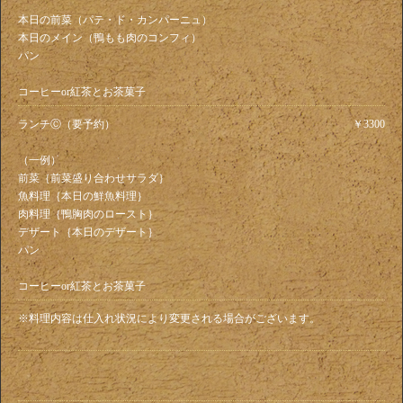
本日の前菜（パテ・ド・カンパーニュ）
本日のメイン（鴨もも肉のコンフィ）
パン
コーヒーor紅茶とお茶菓子
ランチⒸ（要予約）
￥3300
（一例）
前菜｛前菜盛り合わせサラダ｝
魚料理｛本日の鮮魚料理｝
肉料理｛鴨胸肉のロースト｝
デザート｛本日のデザート｝
パン
コーヒーor紅茶とお茶菓子
※料理内容は仕入れ状況により変更される場合がございます。