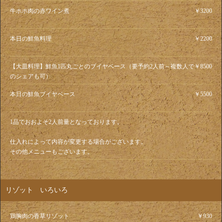
牛ホホ肉の赤ワイン煮
￥3200
本日の鮮魚料理
￥2200
【大皿料理】鮮魚1匹丸ごとのブイヤベース（要予約2人前～複数人で
￥8500
のシェアも可）
本日の鮮魚ブイヤベース
￥5500
1品でおおよそ2人前量となっております。
仕入れによって内容が変更する場合がございます。
その他メニューもございます。
リゾット いろいろ
鶏胸肉の香草リゾット
￥930