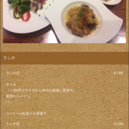
ランチ
ランチⒶ
￥1300
サラダ
（＋500円でサラダから本日の前菜に変更可）
週替わりメイン
パン
コーヒーor紅茶とお茶菓子
ランチⒷ
￥2200