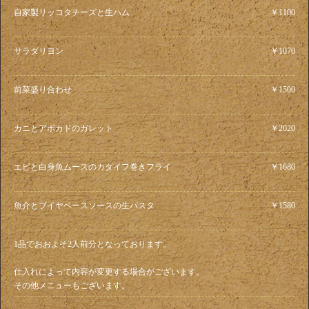
自家製リッコタチーズと生ハム
￥1100
サラダリヨン
￥1070
前菜盛り合わせ
￥1500
カニとアボカドのガレット
￥2020
エビと白身魚ムースのカダイフ巻きフライ
￥1680
魚介とブイヤベースソースの生パスタ
￥1580
1品でおおよそ2人前分となっております。
仕入れによって内容が変更する場合がございます。
その他メニューもございます。