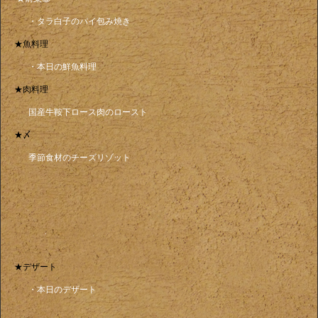
・タラ白子のパイ包み焼き
★魚料理
・本日の鮮魚料理
★肉料理
国産牛鞍下ロース肉のロースト
★〆
季節食材のチーズリゾット
★デザート
・本日のデザート