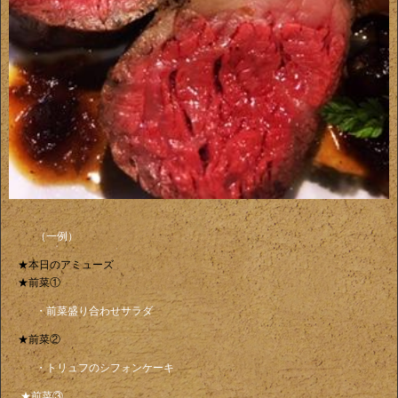
（一例）
★本日のアミューズ
★前菜①
・前菜盛り合わせサラダ
★前菜②
・トリュフのシフォンケーキ
★前菜③