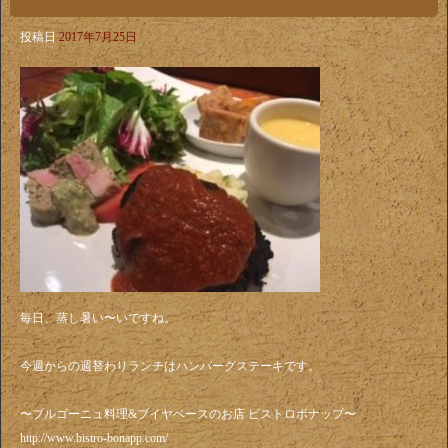
投稿日
2017年7月25日
毎日、蒸し暑い〜いですね。
今週からの週替わりランチはハンバーグステーキです。
〜ブルゴーニュ料理&ブイヤベースのお店 ビストロボナップ〜
http://www.bistro-bonapp.com/