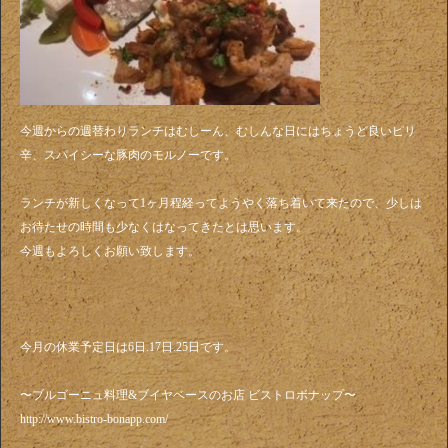
今週からの週替わりランチはむしーん、むしんな日にはちょうど良いピリ
辛、スパイシーな豚肉のモルノーです。
ランチが新しくなって1ヶ月程経ってようやく落ち着いて来たので、少しは
お待たせの時間も少なくはなってきたとは思います。
今週もよろしくお願い致します。
今月の休業予定日は6日.17日.25日です。
〜ブルゴーニュ料理&ブイヤベースのお店 ビストロボナップ〜
http://www.bistro-bonapp.com/