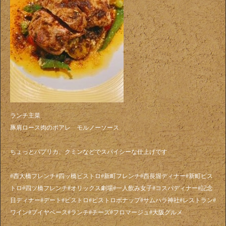
ランチ主菜
豚肩ロース肉のポアレ モルノーソース
ちょっとパプリカ、クミンなどでスパイシーな仕上げです
#西大橋フレンチ#四ッ橋ビストロ#新町フレンチ#西長堀ディナー#新町ビス
トロ#四ツ橋フレンチ#オリックス劇場#一人飲み女子#コスパディナー#記念
日ディナー#デート#ビストロ#ビストロボナップ#サムハラ神社#レストラン#
ワイン#ブイヤベース#ランチ#チーズ#フロマージュ#大阪グルメ