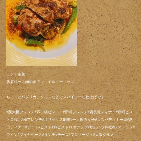
ランチ主菜
豚肩ロース肉のポアレ モルノーソース
ちょっとパプリカ、クミンなどでスパイシーな仕上げです
#西大橋フレンチ#四ッ橋ビストロ#新町フレンチ#西長堀ディナー#新町ビス
トロ#四ツ橋フレンチ#オリックス劇場#一人飲み女子#コスパディナー#記念
日ディナー#デート#ビストロ#ビストロボナップ#サムハラ神社#レストラン#
ワイン#ブイヤベース#ランチ#チーズ#フロマージュ#大阪グルメ