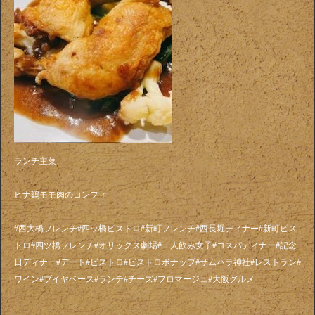
ランチ主菜
ヒナ鷄モモ肉のコンフィ
#西大橋フレンチ#四ッ橋ビストロ#新町フレンチ#西長堀ディナー#新町ビス
トロ#四ツ橋フレンチ#オリックス劇場#一人飲み女子#コスパディナー#記念
日ディナー#デート#ビストロ#ビストロボナップ#サムハラ神社#レストラン#
ワイン#ブイヤベース#ランチ#チーズ#フロマージュ#大阪グルメ