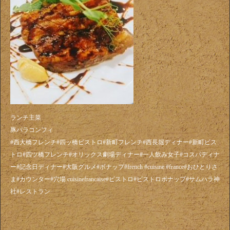
ランチ主菜
豚バラコンフィ
#西大橋フレンチ#四ッ橋ビストロ#新町フレンチ#西長堀ディナー#新町ビス
トロ#四ツ橋フレンチ#オリックス劇場ディナー#一人飲み女子#コスパディナ
ー#記念日ディナー#大阪グルメ#ボナップ#french #cuisine #france#おひとりさ
ま#カウンター#穴場 cuisinefrancaise#ビストロ#ビストロボナップ#サムハラ神
社#レストラン