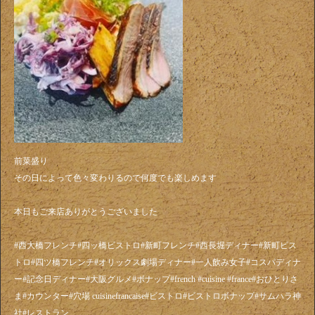
前菜盛り
その日によって色々変わりるので何度でも楽しめます
本日もご来店ありがとうございました
#西大橋フレンチ#四ッ橋ビストロ#新町フレンチ#西長堀ディナー#新町ビス
トロ#四ツ橋フレンチ#オリックス劇場ディナー#一人飲み女子#コスパディナ
ー#記念日ディナー#大阪グルメ#ボナップ#french #cuisine #france#おひとりさ
ま#カウンター#穴場 cuisinefrancaise#ビストロ#ビストロボナップ#サムハラ神
社#レストラン