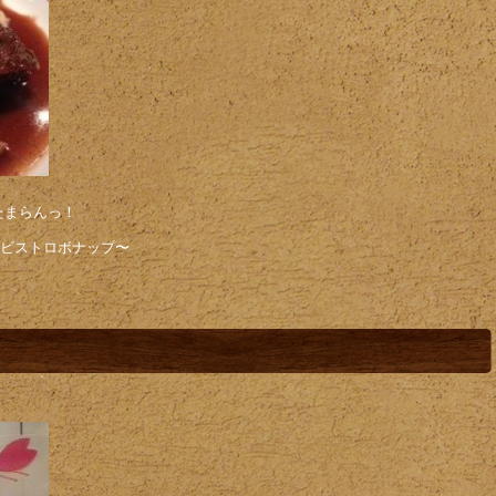
たまらんっ！
店ビストロボナップ〜