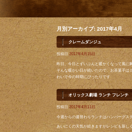
月別アーカイブ:
2017年4月
クレームダンジュ
投稿日
2017年4月15日
昨日、今日とずいぶんと暖かくなって風に
そんな暖かい日が続いたので、お茶菓子は
わいで今の時期にぴったりです
オリックス劇場 ランチ フレンチ
投稿日
2017年4月11日
今週からの週替わりランチはハンバーグス
あいにくの天気が続きますがレシピも新しく