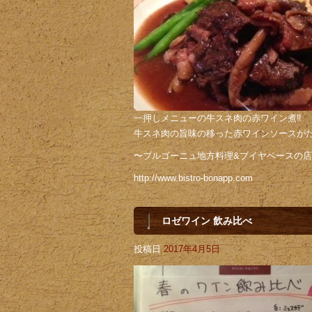
一押しメニューの牛スネ肉の赤ワイン煮‼️
牛スネ肉の旨味の移った赤ワインソースが
〜ブルゴーニュ地方料理&ブイヤベースの
http://www.bistro-bonapp.com
ロゼワイン 飲み比べ
投稿日
2017年4月5日