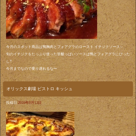
今月のスポット商品は鴨胸肉とフォアグラのロースト イチジクソース✨
旬のイチジクをたっぷり使った甘酸っぱいソースは鴨とフォアグラにぴった
し‼️
今月までなので乗り遅れるな〜
オリックス劇場 ビストロ キッシュ
投稿日
2016年9月13日