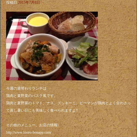
投稿日
2015年7月8日
今週の週替わりランチは
鶏肉と夏野菜のバスク風です。
鶏肉と夏野菜のトマト、ナス、ズッキーニ、ピーマンが鶏肉とよく合わさっ
て蒸し暑い日にも美味しく食べられますよ‼️
その他のメニュー、お店の情報↓
http://www.bistro-bonapp.com/