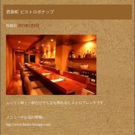
西新町 ビストロボナップ
投稿日
2015年7月8日
ふらりと軽く一杯だけでも立ち寄れるビストロフレンチです。
メニューやお店の情報↓
http://www.bistro-bonapp.com/