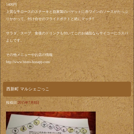
1400円
上質な牛ロースのステーキと自家製のバゲットに赤ワインのソースがたっぷ
りかかって、付け合せのフライドポテトと絶にマッチ‼️
サラダ、スープ、食後のドリンクも付いてこのお値段ならサイコーにコスパ
よしです。
その他メニューやお店の情報
http://www.bistro-bonapp.com/
西新町 マルシェごっこ
投稿日
2015年7月8日