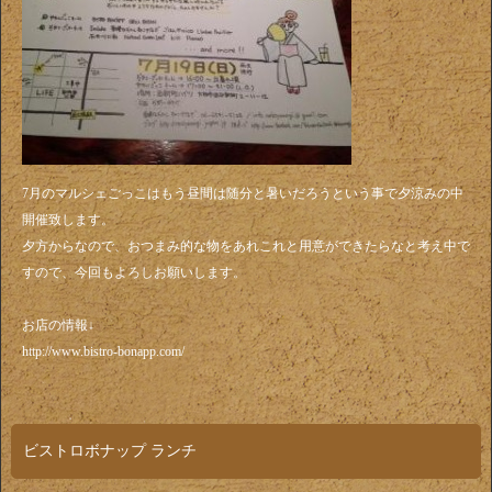
7月のマルシェごっこはもう昼間は随分と暑いだろうという事で夕涼みの中
開催致します。
夕方からなので、おつまみ的な物をあれこれと用意ができたらなと考え中で
すので、今回もよろしお願いします。
お店の情報↓
http://www.bistro-bonapp.com/
ビストロボナップ ランチ