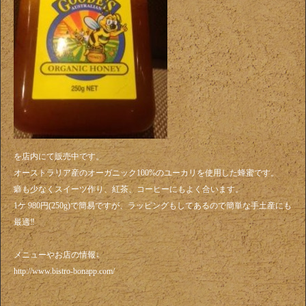
を店内にて販売中です。
オーストラリア産のオーガニック100%のユーカリを使用した蜂蜜です。
癖も少なくスイーツ作り、紅茶、コーヒーにもよく合います。
1ケ 980円(250g)で簡易ですが、ラッピングもしてあるので簡単な手土産にも
最適‼️
メニューやお店の情報↓
http://www.bistro-bonapp.com/