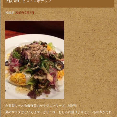
大阪 新町 ビストロボナップ
投稿日
2015年7月2日
自家製ツナと有機野菜のサラダニソワーズ（800円）
夏のサラダはといえばやっぱりこれ。おしゃれ盛りよりはこっちの方がそれ