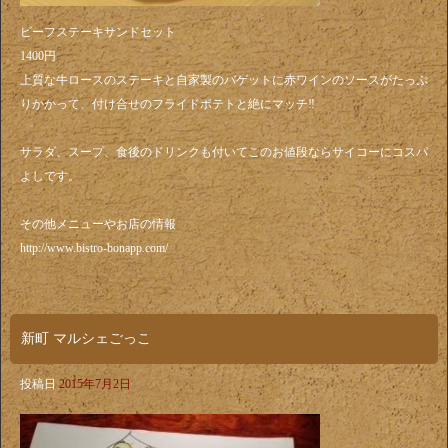
ビーフステーキサンドセット
1400円
上質な牛ロースのステーキと自家製のバゲットに赤ワインのソースがたっぷ
りかかって、付け合せのフライドポテトと絶にマッチ‼️
サラダ、スープ、食後のドリンクも付いてこのお値段ならサイコーにコスパ
よしです。
その他メニューやお店の情報
http://www.bistro-bonapp.com/
新町 マルシェごっこ
投稿日
2015年7月2日