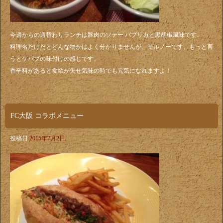
今週からの週替わりランチは豚肉のソテー パプリカと黒胡椒風味です。
料理名だけだとどんな物かはよく分かりませんが、モルノーです。もっと言
うとケバブの味付けの感じです。
香辛料があると食欲が失せ気味の時でも元気になれますよ！
FC大阪 コラボメニュー
投稿日
2015年7月2日