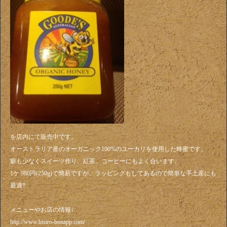
を店内にて販売中です。
オーストラリア産のオーガニック100%のユーカリを使用した蜂蜜です。
癖も少なくスイーツ作り、紅茶、コーヒーにもよく合います。
1ケ 980円(250g)で簡易ですが、ラッピングもしてあるので簡単な手土産にも
最適‼️
メニューやお店の情報↓
http://www.bistro-bonapp.com/