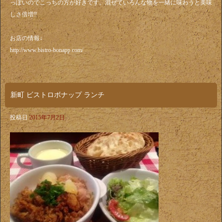
っぽいのでこっちの方が好きです。混ぜていろんな物を一緒に味わうと美味
しさ倍増‼️
お店の情報↓
http://www.bistro-bonapp.com/
新町 ビストロボナップ ランチ
投稿日
2015年7月2日