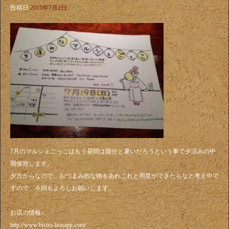
投稿日
2015年7月2日
7月のマルシェごっこはもう昼間は随分と暑いだろうという事で夕涼みの中
開催致します。
夕方からなので、おつまみ的な物をあれこれと用意ができたらなと考え中で
すので、今回もよろしお願いします。
お店の情報↓
http://www.bistro-bonapp.com/