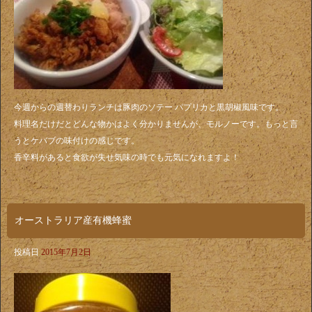
今週からの週替わりランチは豚肉のソテー パプリカと黒胡椒風味です。
料理名だけだとどんな物かはよく分かりませんが、モルノーです。もっと言
うとケバブの味付けの感じです。
香辛料があると食欲が失せ気味の時でも元気になれますよ！
オーストラリア産有機蜂蜜
投稿日
2015年7月2日