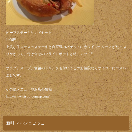
ビーフステーキサンドセット
1400円
上質な牛ロースのステーキと自家製のバゲットに赤ワインのソースがたっぷ
りかかって、付け合せのフライドポテトと絶にマッチ‼️
サラダ、スープ、食後のドリンクも付いてこのお値段ならサイコーにコスパ
よしです。
その他メニューやお店の情報
http://www.bistro-bonapp.com/
新町 マルシェごっこ