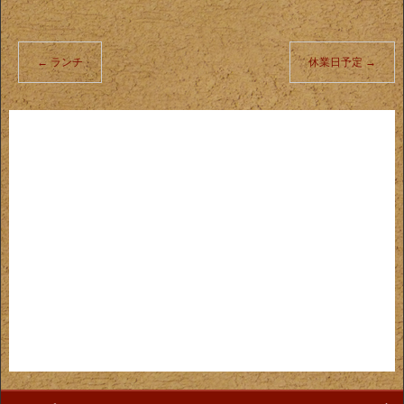
←
ランチ
休業日予定
→