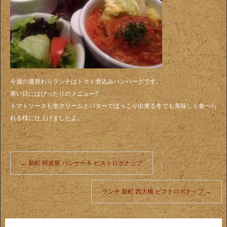
今週の週替わりランチはトマト煮込みハンバーグです。
寒い日にはぴったりのメニュー‼️
トマトソースも生クリームとバターでほっこり出来る冬でも美味しく食べら
れる様に仕上げましたよ。
←
新町 阿波座 パンケーキ ビストロボナップ
ランチ 新町 西大橋 ビストロボナップ
→