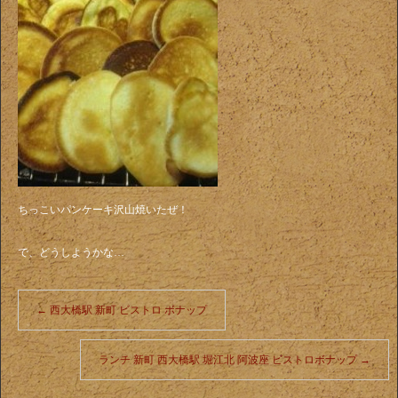
ちっこいパンケーキ沢山焼いたぜ！
で、どうしようかな…
←
西大橋駅 新町 ビストロ ボナップ
ランチ 新町 西大橋駅 堀江北 阿波座 ビストロボナップ
→