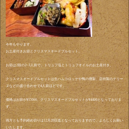
今年もやります。
お土産付きお節とクリスマスオードブルセット。
お節は2段の2~3人前で、トリュフ塩とトリュフオイルのお土産付き。
クリスマスオードブルセットは生ハムコロッケや鴨の燻製、店特製のテリー
ヌなどの盛り合わせで4人前ほどです。
価格はお節が¥15000、クリスマスオードブルセットが¥4400となっておりま
す。
両方とも予約締め切りは12月20日迄となっておりますので、よろしくお願い
いたします。