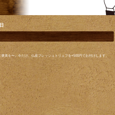
0日
ご褒美を〜。今だけ、仏産フレッシュトリュフを+500円でお付けします。