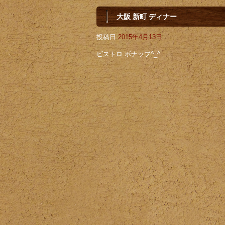
大阪 新町 ディナー
投稿日
2015年4月13日
ビストロ ボナップ^_^