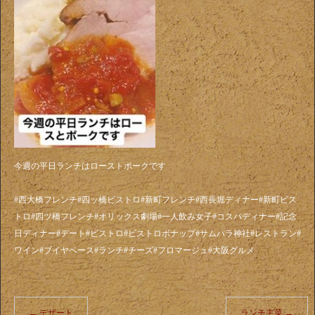
今週の平日ランチはローストポークです
#西大橋フレンチ#四ッ橋ビストロ#新町フレンチ#西長堀ディナー#新町ビス
トロ#四ツ橋フレンチ#オリックス劇場#一人飲み女子#コスパディナー#記念
日ディナー#デート#ビストロ#ビストロボナップ#サムハラ神社#レストラン#
ワイン#ブイヤベース#ランチ#チーズ#フロマージュ#大阪グルメ
←
デザート
ランチ主菜
→