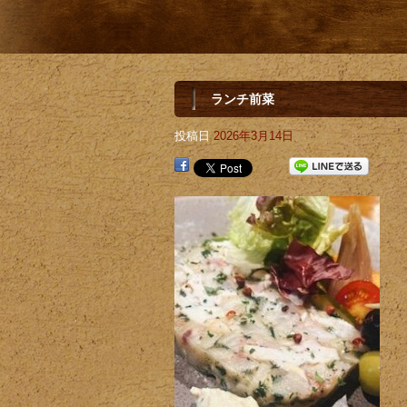
ランチ前菜
投稿日
2026年3月14日