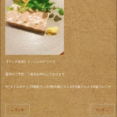
【ランチ前菜】イノシシのテリーヌ
週末のご予約、ご来店お待ちしております
#ビストロボナップ#新町ランチ#西大橋ビストロ#大阪クルメ #大阪フレンチ
←
ランチ
ランチ
→