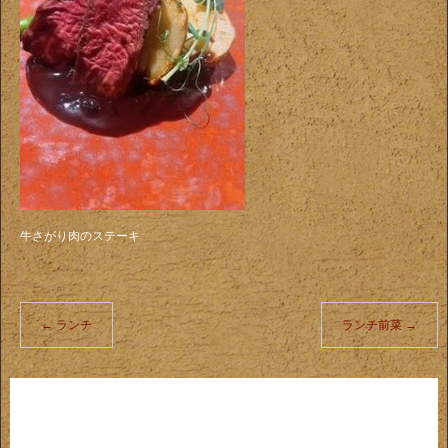
牛さがり肉のステーキ
←
ランチ
ランチ前菜
→