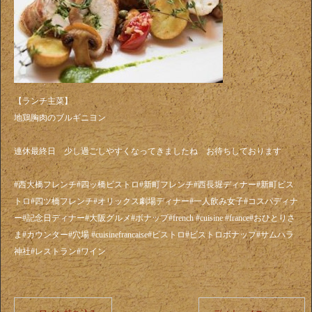
【ランチ主菜】
地鶏胸肉のブルギニヨン
連休最終日 少し過ごしやすくなってきましたね お待ちしております
#西大橋フレンチ#四ッ橋ビストロ#新町フレンチ#西長堀ディナー#新町ビス
トロ#四ツ橋フレンチ#オリックス劇場ディナー#一人飲み女子#コスパディナ
ー#記念日ディナー#大阪グルメ#ボナップ#french #cuisine #france#おひとりさ
ま#カウンター#穴場 #cuisinefrancaise#ビストロ#ビストロボナップ#サムハラ
神社#レストラン#ワイン