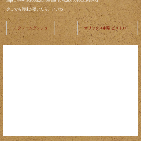
https://www.facebook.com/events/1874285756186519/?ti=icl
少しでも興味が湧いたら、いいね
←
クレームダンジュ
オリックス劇場 ビストロ
→