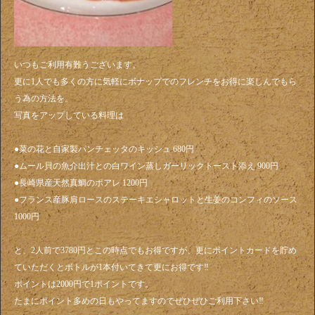
いつもご利用有難うございます。
更に1人でも多くの方に気軽にボナップでのフレンチをお得に楽しんでもら
う為の方法を。
写真をアップしている料理は
●菜の花と自家製パンチェッタのキッシュ 680円
●ムール貝の魚介出汁との白ワイン蒸しガーリックトースト添え 900円
●長崎県産天然真鯛のポアレ 1200円
●フランス産豚肩ロースのステーキエシャロットと生姜のコンフィのソース
1000円
と、2人前で3780円とこの時点でもお得ですが、更にポイントカードを貯め
ていただくとボトルが1本付いてきて更にお得です‼️
ポイントは2000円で1ポイントです。
たまにポイント多めの日もやってますのでぜひぜひご利用下さい‼️