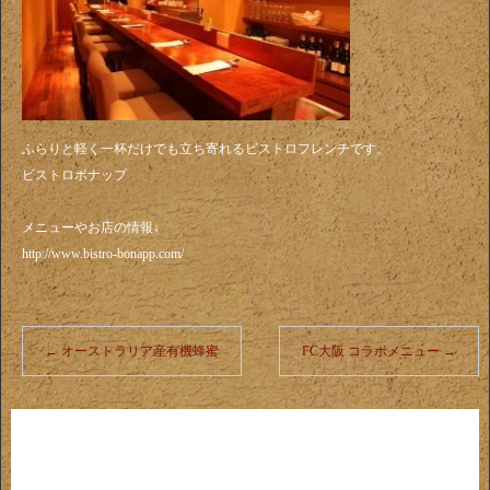
ふらりと軽く一杯だけでも立ち寄れるビストロフレンチです。
ビストロボナップ
メニューやお店の情報↓
http://www.bistro-bonapp.com/
←
オーストラリア産有機蜂蜜
FC大阪 コラボメニュー
→